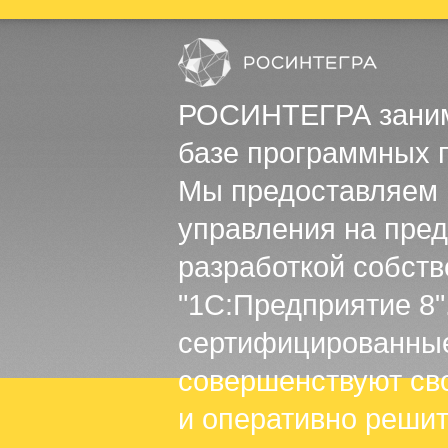
РОСИНТЕГРА занима
базе программных 
Мы предоставляем п
управления на пре
разработкой собст
"1С:Предприятие 8"
сертифицированные
совершенствуют сво
и оперативно решит