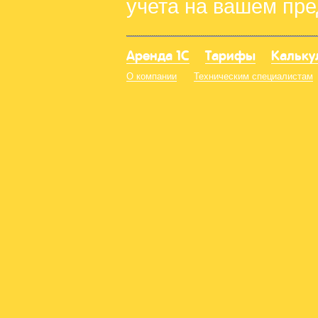
учета на вашем пр
Аренда 1С
Тарифы
Кальку
О компании
Техническим специалистам
8-800-333-08-0
8-495-286-76-0
8-812-648-00-7
РОСИНТЕГРА, 109029, г
Б
© 2011-2021 «РОСИНТЕГРА» —
1с облако
Разработка дизайна -